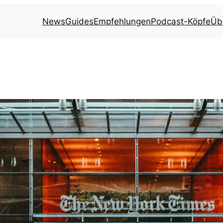
News
Guides
Empfehlungen
Podcast-Köpfe
Üb