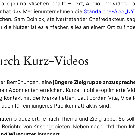
 alle journalistischen Inhalte – Text, Audio und Video –
ber hat das Medienunternehmen die
Standalone-App „NYT
hen. Sam Dolnick, stellvertretender Chefredakteur, sagt
r die Nutzer ist es einfacher, alles an einem Ort zu find
urch Kurz-Videos
 der Bemühungen, eine
jüngere Zielgruppe anzusprech
ionen Abonnenten erreichen. Kurze, mobile-optimierte Vi
 Kontakt mit der Marke hatten. Laut Jordan Vita, Vice P
auch für ein jüngeres Publikum attraktiv sind.
aten produziert, je nach Thema und Zielgruppe. So sol
r Berichte von Krisengebieten. Neben nachrichtlichen In
und Wirecutter
integriert.